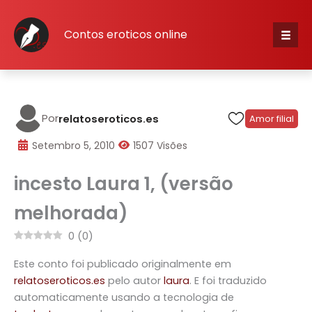
Skip
to
Contos eroticos online
content
Iníci
Cate
Por
relatoseroticos.es
Amor filial
escr
Setembro 5, 2010
1507 Visões
incesto Laura 1, (versão
Cone
melhorada)
Cada
0
(
0
)
Este conto foi publicado originalmente em
relatoseroticos.es
pelo autor
laura
. E foi traduzido
automaticamente usando a tecnologia de