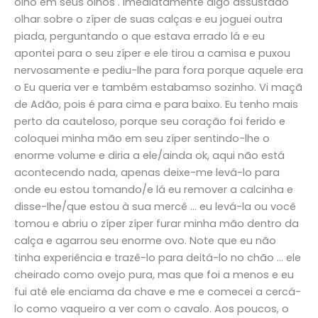
olho em seus olhos . Imediatamente algo assustado
olhar sobre o zíper de suas calças e eu joguei outra
piada, perguntando o que estava errado lá e eu
apontei para o seu zíper e ele tirou a camisa e puxou
nervosamente e pediu-lhe para fora porque aquele era
o Eu queria ver e também estabamso sozinho. Vi maçã
de Adão, pois é para cima e para baixo. Eu tenho mais
perto da cauteloso, porque seu coração foi ferido e
coloquei minha mão em seu zíper sentindo-lhe o
enorme volume e diria a ele/ainda ok, aqui não está
acontecendo nada, apenas deixe-me levá-lo para
onde eu estou tomando/e lá eu remover a calcinha e
disse-lhe/que estou à sua mercê … eu levá-la ou você
tomou e abriu o zíper zíper furar minha mão dentro da
calça e agarrou seu enorme ovo. Note que eu não
tinha experiência e trazê-lo para deitá-lo no chão … ele
cheirado como ovejo pura, mas que foi a menos e eu
fui até ele enciama da chave e me e comecei a cercá-
lo como vaqueiro a ver com o cavalo. Aos poucos, o