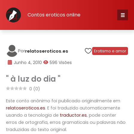
Skip
to
Contos eroticos online
content
Iníci
Cate
Por
relatoseroticos.es
Erotismo e amor
escr
Junho 4, 2010
596 Visões
" à luz do dia "
Cone
0
(
0
)
Cada
Este conto anônimo foi publicado originalmente em
relatoseroticos.es
. E foi traduzido automaticamente
usando a tecnologia de
traductor.es
, pode conter
erros de ortografia, erros gramaticais ou palavras não
traduzidas do texto original.