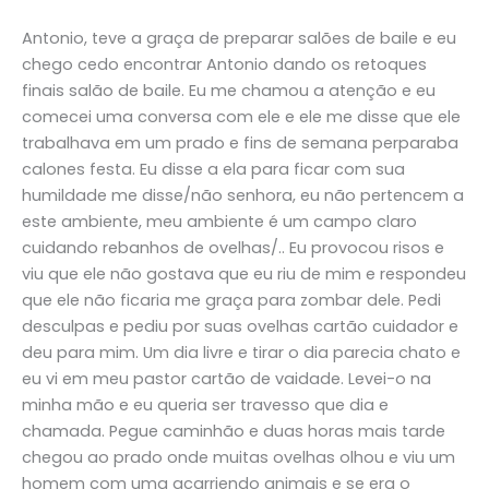
Antonio, teve a graça de preparar salões de baile e eu
chego cedo encontrar Antonio dando os retoques
finais salão de baile. Eu me chamou a atenção e eu
comecei uma conversa com ele e ele me disse que ele
trabalhava em um prado e fins de semana perparaba
calones festa. Eu disse a ela para ficar com sua
humildade me disse/não senhora, eu não pertencem a
este ambiente, meu ambiente é um campo claro
cuidando rebanhos de ovelhas/.. Eu provocou risos e
viu que ele não gostava que eu riu de mim e respondeu
que ele não ficaria me graça para zombar dele. Pedi
desculpas e pediu por suas ovelhas cartão cuidador e
deu para mim. Um dia livre e tirar o dia parecia chato e
eu vi em meu pastor cartão de vaidade. Levei-o na
minha mão e eu queria ser travesso que dia e
chamada. Pegue caminhão e duas horas mais tarde
chegou ao prado onde muitas ovelhas olhou e viu um
homem com uma acarriendo animais e se era o