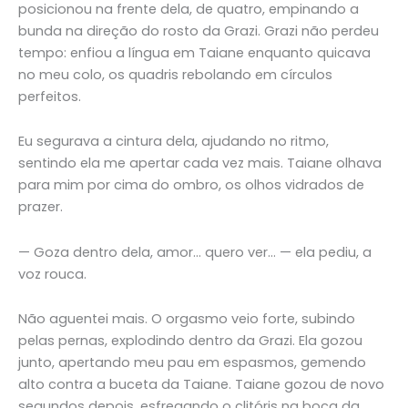
posicionou na frente dela, de quatro, empinando a
bunda na direção do rosto da Grazi. Grazi não perdeu
tempo: enfiou a língua em Taiane enquanto quicava
no meu colo, os quadris rebolando em círculos
perfeitos.
Eu segurava a cintura dela, ajudando no ritmo,
sentindo ela me apertar cada vez mais. Taiane olhava
para mim por cima do ombro, os olhos vidrados de
prazer.
— Goza dentro dela, amor… quero ver… — ela pediu, a
voz rouca.
Não aguentei mais. O orgasmo veio forte, subindo
pelas pernas, explodindo dentro da Grazi. Ela gozou
junto, apertando meu pau em espasmos, gemendo
alto contra a buceta da Taiane. Taiane gozou de novo
segundos depois, esfregando o clitóris na boca da