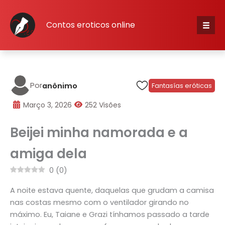
Skip
to
Contos eroticos online
content
Iníci
Cate
Por
anônimo
Fantasías eróticas
escr
Março 3, 2026
252 Visões
Beijei minha namorada e a
Cone
amiga dela
Cada
0
(
0
)
A noite estava quente, daquelas que grudam a camisa
nas costas mesmo com o ventilador girando no
máximo. Eu, Taiane e Grazi tínhamos passado a tarde