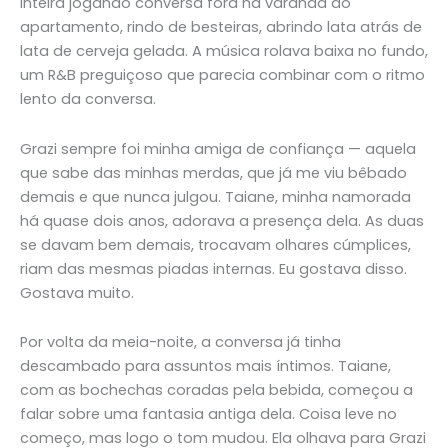
inteira jogando conversa fora na varanda do
apartamento, rindo de besteiras, abrindo lata atrás de
lata de cerveja gelada. A música rolava baixa no fundo,
um R&B preguiçoso que parecia combinar com o ritmo
lento da conversa.
Grazi sempre foi minha amiga de confiança — aquela
que sabe das minhas merdas, que já me viu bêbado
demais e que nunca julgou. Taiane, minha namorada
há quase dois anos, adorava a presença dela. As duas
se davam bem demais, trocavam olhares cúmplices,
riam das mesmas piadas internas. Eu gostava disso.
Gostava muito.
Por volta da meia-noite, a conversa já tinha
descambado para assuntos mais íntimos. Taiane,
com as bochechas coradas pela bebida, começou a
falar sobre uma fantasia antiga dela. Coisa leve no
começo, mas logo o tom mudou. Ela olhava para Grazi