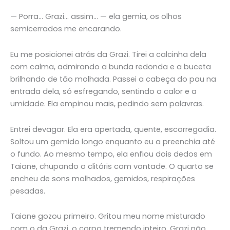
— Porra… Grazi… assim… — ela gemia, os olhos
semicerrados me encarando.
Eu me posicionei atrás da Grazi. Tirei a calcinha dela
com calma, admirando a bunda redonda e a buceta
brilhando de tão molhada. Passei a cabeça do pau na
entrada dela, só esfregando, sentindo o calor e a
umidade. Ela empinou mais, pedindo sem palavras.
Entrei devagar. Ela era apertada, quente, escorregadia.
Soltou um gemido longo enquanto eu a preenchia até
o fundo. Ao mesmo tempo, ela enfiou dois dedos em
Taiane, chupando o clitóris com vontade. O quarto se
encheu de sons molhados, gemidos, respirações
pesadas.
Taiane gozou primeiro. Gritou meu nome misturado
com o da Grazi, o corpo tremendo inteiro. Grazi não