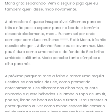
Maria grita separando. Vem a seguir o jogo que eu
também quer- disse, rindo novamente.
A atmosfera é quase insuportável. Olhamos para os
três e não posso esperar para ir a bordo e torná-lo
descontroladamente, mas … Eu nem sei por onde
começar com duas mulheres !!!!!!!!. É até Maria, três hits
quesito chegar … Adivinha! Bea e eu estavam nus. Meu
pau é duro como uma rocha e da fenda de Bea brilha
umidade saltitante. Maria percebe tanto cúmplice e
olha para nós.
A próxima pergunta toca a falha e tomar uma tequila.
Destina-se aos seios de Bea, como prometido
anteriormente. Eles olharam nos olhos Yep, quente,
animado e quase bêbados. Ele lambe o topo de um tit,
põe sal, limão na boca ea foto é tirada. Estou prestes a
gozar quando eu ver como minha esposa iria comer o