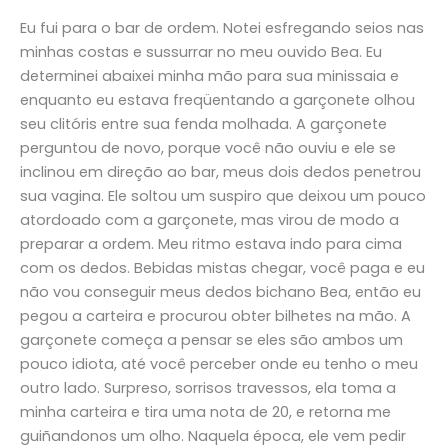
Eu fui para o bar de ordem. Notei esfregando seios nas
minhas costas e sussurrar no meu ouvido Bea. Eu
determinei abaixei minha mão para sua minissaia e
enquanto eu estava freqüentando a garçonete olhou
seu clitóris entre sua fenda molhada. A garçonete
perguntou de novo, porque você não ouviu e ele se
inclinou em direção ao bar, meus dois dedos penetrou
sua vagina. Ele soltou um suspiro que deixou um pouco
atordoado com a garçonete, mas virou de modo a
preparar a ordem. Meu ritmo estava indo para cima
com os dedos. Bebidas mistas chegar, você paga e eu
não vou conseguir meus dedos bichano Bea, então eu
pegou a carteira e procurou obter bilhetes na mão. A
garçonete começa a pensar se eles são ambos um
pouco idiota, até você perceber onde eu tenho o meu
outro lado. Surpreso, sorrisos travessos, ela toma a
minha carteira e tira uma nota de 20, e retorna me
guiñandonos um olho. Naquela época, ele vem pedir