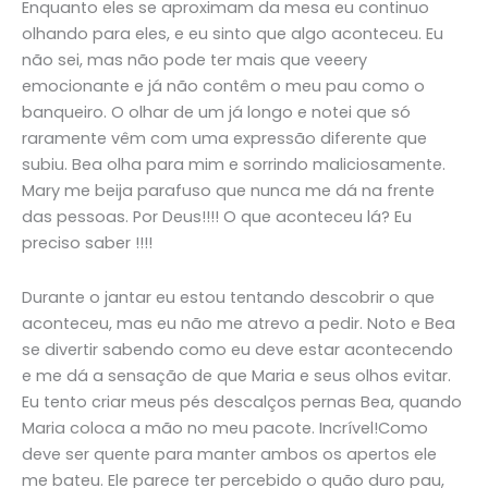
Enquanto eles se aproximam da mesa eu continuo
olhando para eles, e eu sinto que algo aconteceu. Eu
não sei, mas não pode ter mais que veeery
emocionante e já não contêm o meu pau como o
banqueiro. O olhar de um já longo e notei que só
raramente vêm com uma expressão diferente que
subiu. Bea olha para mim e sorrindo maliciosamente.
Mary me beija parafuso que nunca me dá na frente
das pessoas. Por Deus!!!! O que aconteceu lá? Eu
preciso saber !!!!
Durante o jantar eu estou tentando descobrir o que
aconteceu, mas eu não me atrevo a pedir. Noto e Bea
se divertir sabendo como eu deve estar acontecendo
e me dá a sensação de que Maria e seus olhos evitar.
Eu tento criar meus pés descalços pernas Bea, quando
Maria coloca a mão no meu pacote. Incrível!Como
deve ser quente para manter ambos os apertos ele
me bateu. Ele parece ter percebido o quão duro pau,