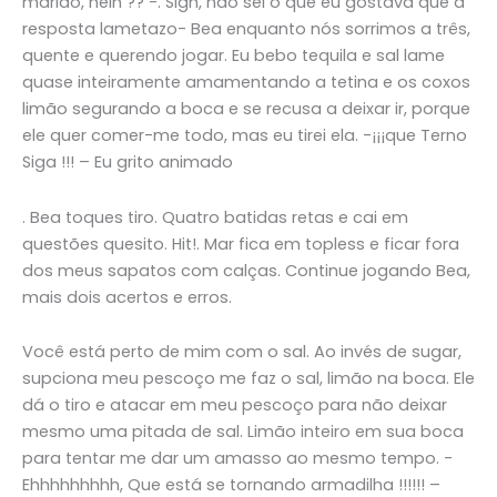
marido, hein ?? -. Sigh, não sei o que eu gostava que a
resposta lametazo- Bea enquanto nós sorrimos a três,
quente e querendo jogar. Eu bebo tequila e sal lame
quase inteiramente amamentando a tetina e os coxos
limão segurando a boca e se recusa a deixar ir, porque
ele quer comer-me todo, mas eu tirei ela. -¡¡¡que Terno
Siga !!! – Eu grito animado
. Bea toques tiro. Quatro batidas retas e cai em
questões quesito. Hit!. Mar fica em topless e ficar fora
dos meus sapatos com calças. Continue jogando Bea,
mais dois acertos e erros.
Você está perto de mim com o sal. Ao invés de sugar,
supciona meu pescoço me faz o sal, limão na boca. Ele
dá o tiro e atacar em meu pescoço para não deixar
mesmo uma pitada de sal. Limão inteiro em sua boca
para tentar me dar um amasso ao mesmo tempo. -
Ehhhhhhhhh, Que está se tornando armadilha !!!!!! –