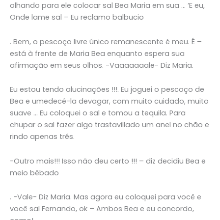
olhando para ele colocar sal Bea Maria em sua … ‘E eu,
Onde lame sal – Eu reclamo balbucio
. Bem, o pescoço livre único remanescente é meu. É –
está à frente de Maria Bea enquanto espera sua
afirmação em seus olhos. -Vaaaaaaale- Diz Maria.
Eu estou tendo alucinações !!!. Eu joguei o pescoço de
Bea e umedecê-la devagar, com muito cuidado, muito
suave … Eu coloquei o sal e tomou a tequila. Para
chupar o sal fazer algo trastavillado um anel no chão e
rindo apenas três.
-Outro mais!!! Isso não deu certo !!! – diz decidiu Bea e
meio bêbado
. -Vale- Diz Maria. Mas agora eu coloquei para você e
você sal Fernando, ok – Ambos Bea e eu concordo,