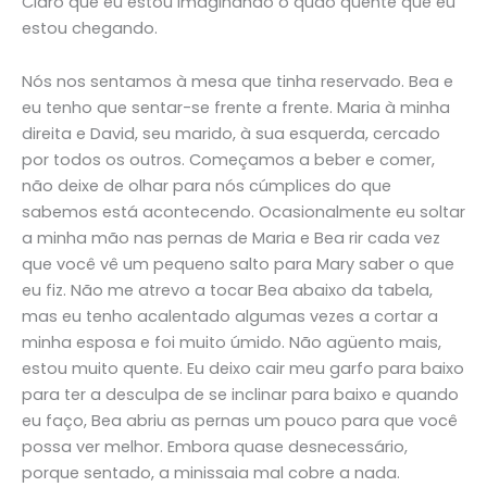
Claro que eu estou imaginando o quão quente que eu
estou chegando.
Nós nos sentamos à mesa que tinha reservado. Bea e
eu tenho que sentar-se frente a frente. Maria à minha
direita e David, seu marido, à sua esquerda, cercado
por todos os outros. Começamos a beber e comer,
não deixe de olhar para nós cúmplices do que
sabemos está acontecendo. Ocasionalmente eu soltar
a minha mão nas pernas de Maria e Bea rir cada vez
que você vê um pequeno salto para Mary saber o que
eu fiz. Não me atrevo a tocar Bea abaixo da tabela,
mas eu tenho acalentado algumas vezes a cortar a
minha esposa e foi muito úmido. Não agüento mais,
estou muito quente. Eu deixo cair meu garfo para baixo
para ter a desculpa de se inclinar para baixo e quando
eu faço, Bea abriu as pernas um pouco para que você
possa ver melhor. Embora quase desnecessário,
porque sentado, a minissaia mal cobre a nada.