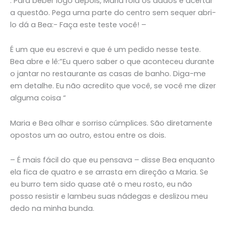
. Para beber logo depois, Maria rola os dados e acertar
a questão. Pega uma parte do centro sem sequer abri-
lo dá a Bea:- Faça este teste você! –
É um que eu escrevi e que é um pedido nesse teste.
Bea abre e lê:”Eu quero saber o que aconteceu durante
o jantar no restaurante as casas de banho. Diga-me
em detalhe. Eu não acredito que você, se você me dizer
alguma coisa “
Maria e Bea olhar e sorriso cúmplices. São diretamente
opostos um ao outro, estou entre os dois.
– É mais fácil do que eu pensava – disse Bea enquanto
ela fica de quatro e se arrasta em direção a Maria. Se
eu burro tem sido quase até o meu rosto, eu não
posso resistir e lambeu suas nádegas e deslizou meu
dedo na minha bunda.