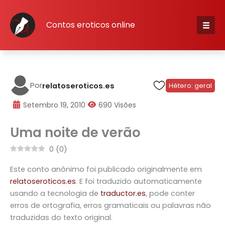
Skip
to
Contos eroticos online
content
Iníci
Cate
Por
relatoseroticos.es
Hétero: geral
escr
Setembro 19, 2010
690 Visões
Uma noite de verão
Cone
0
(
0
)
Cada
Este conto anônimo foi publicado originalmente em
relatoseroticos.es
. E foi traduzido automaticamente
usando a tecnologia de
traductor.es
, pode conter
erros de ortografia, erros gramaticais ou palavras não
traduzidas do texto original.