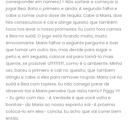
corresponder em número) I. Nós sortear e começar a
jogar Bea. Bata o primeiro e ainda. A segunda falha e
cabe a tomar outra dose de tequila. Cabe a Maria, dois
hits consecutivos e cai e atinge quesito que também
toca nos levar a nossa promessa. Eu corro fora camsa
e Bea no sutiã. O jogo está ficando muito, muito
emocionante. Maria falhar a seguinte pergunta e tiver
que tomar um outro tiro, mas decide para sugar o
peito e, em seguida, colocar sal para torná-lo mais
quente, se possível. Uffffffff, como é o ambiente. Minha
vez, bateu o primeiro e cair no quesito, que também
atingiu e cabe a eles para remover roupas. Maria cai no
sutiã e Bea com topless. Eu não consigo parar de
observá-los e Maria percebe Que vista tanto? Piggy !!!!
– Eu grito com riso. -A Verdade é que você volta e
bonitas- diz Maria ao nosso espanto sal -A próxima
colocá-lo em eles- conclui. Eu acho que vai correr bem
então.