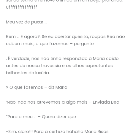
sal da tetina e remove o limão em um beijo profundo.
Uffffffffffffffff
Meu vez de puxar …
Bem … E agora?. Se eu acertar quesito, roupas Bea não
cabem mais, o que fazemos – pergunte
. É verdade, nós não tinha respondido à Maria caído
antes de nossa travessia e os olhos expectantes
brilhantes de luxúria.
? O que fazemos – diz Maria
‘Não, não nos atrevemos a algo mais – Enviada Bea
“Para o meu … – Quero dizer que
-Sim, claro!!! Para a certeza hahaha Maria Risos.