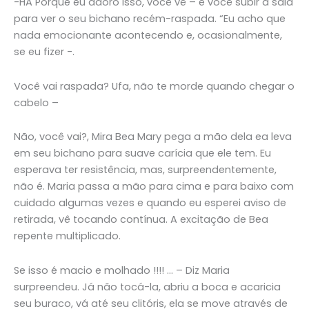
-HA Porque eu adoro isso, você vê – e você subir a saia
para ver o seu bichano recém-raspada. “Eu acho que
nada emocionante acontecendo e, ocasionalmente,
se eu fizer -.
Você vai raspada? Ufa, não te morde quando chegar o
cabelo –
Não, você vai?, Mira Bea Mary pega a mão dela ea leva
em seu bichano para suave carícia que ele tem. Eu
esperava ter resistência, mas, surpreendentemente,
não é. Maria passa a mão para cima e para baixo com
cuidado algumas vezes e quando eu esperei aviso de
retirada, vê tocando contínua. A excitação de Bea
repente multiplicado.
Se isso é macio e molhado !!!! … – Diz Maria
surpreendeu. Já não tocá-la, abriu a boca e acaricia
seu buraco, vá até seu clitóris, ela se move através de