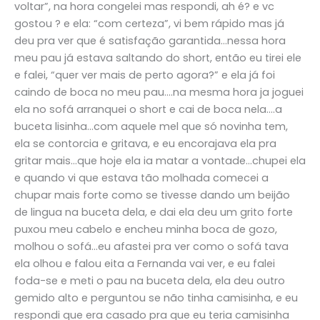
voltar”, na hora congelei mas respondi, ah é? e vc
gostou ? e ela: “com certeza”, vi bem rápido mas já
deu pra ver que é satisfação garantida…nessa hora
meu pau já estava saltando do short, então eu tirei ele
e falei, “quer ver mais de perto agora?” e ela já foi
caindo de boca no meu pau….na mesma hora ja joguei
ela no sofá arranquei o short e cai de boca nela….a
buceta lisinha…com aquele mel que só novinha tem,
ela se contorcia e gritava, e eu encorajava ela pra
gritar mais…que hoje ela ia matar a vontade…chupei ela
e quando vi que estava tão molhada comecei a
chupar mais forte como se tivesse dando um beijão
de lingua na buceta dela, e dai ela deu um grito forte
puxou meu cabelo e encheu minha boca de gozo,
molhou o sofá…eu afastei pra ver como o sofá tava
ela olhou e falou eita a Fernanda vai ver, e eu falei
foda-se e meti o pau na buceta dela, ela deu outro
gemido alto e perguntou se não tinha camisinha, e eu
respondi que era casado pra que eu teria camisinha