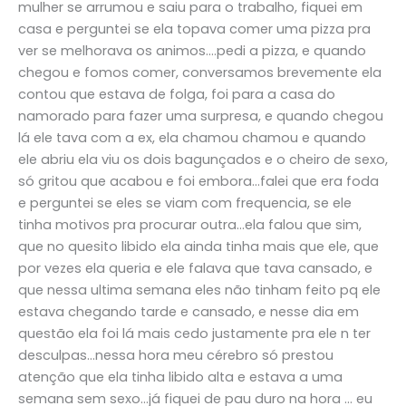
mulher se arrumou e saiu para o trabalho, fiquei em
casa e perguntei se ela topava comer uma pizza pra
ver se melhorava os animos….pedi a pizza, e quando
chegou e fomos comer, conversamos brevemente ela
contou que estava de folga, foi para a casa do
namorado para fazer uma surpresa, e quando chegou
lá ele tava com a ex, ela chamou chamou e quando
ele abriu ela viu os dois bagunçados e o cheiro de sexo,
só gritou que acabou e foi embora…falei que era foda
e perguntei se eles se viam com frequencia, se ele
tinha motivos pra procurar outra…ela falou que sim,
que no quesito libido ela ainda tinha mais que ele, que
por vezes ela queria e ele falava que tava cansado, e
que nessa ultima semana eles não tinham feito pq ele
estava chegando tarde e cansado, e nesse dia em
questão ela foi lá mais cedo justamente pra ele n ter
desculpas…nessa hora meu cérebro só prestou
atenção que ela tinha libido alta e estava a uma
semana sem sexo…já fiquei de pau duro na hora … eu