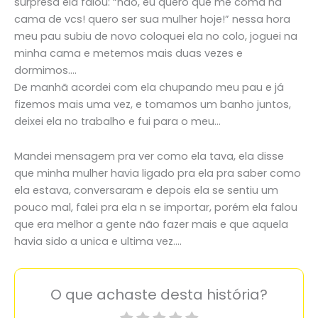
surpresa ela falou: “não, eu quero que me coma na
cama de vcs! quero ser sua mulher hoje!” nessa hora
meu pau subiu de novo coloquei ela no colo, joguei na
minha cama e metemos mais duas vezes e
dormimos….
De manhã acordei com ela chupando meu pau e já
fizemos mais uma vez, e tomamos um banho juntos,
deixei ela no trabalho e fui para o meu…
Mandei mensagem pra ver como ela tava, ela disse
que minha mulher havia ligado pra ela pra saber como
ela estava, conversaram e depois ela se sentiu um
pouco mal, falei pra ela n se importar, porém ela falou
que era melhor a gente não fazer mais e que aquela
havia sido a unica e ultima vez….
O que achaste desta história?