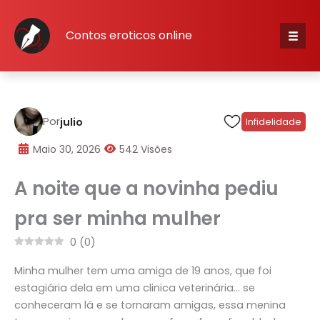
Skip
to
Contos eroticos online
content
Iníci
Cate
Por
julio
Infidelidade
escr
Maio 30, 2026
542 Visões
A noite que a novinha pediu
Cone
pra ser minha mulher
Cada
0
(
0
)
Minha mulher tem uma amiga de 19 anos, que foi
estagiária dela em uma clinica veterinária… se
conheceram lá e se tornaram amigas, essa menina