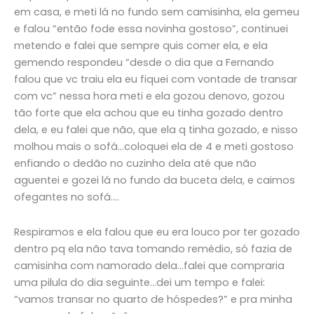
em casa, e meti lá no fundo sem camisinha, ela gemeu
e falou “então fode essa novinha gostoso”, continuei
metendo e falei que sempre quis comer ela, e ela
gemendo respondeu “desde o dia que a Fernando
falou que vc traiu ela eu fiquei com vontade de transar
com vc” nessa hora meti e ela gozou denovo, gozou
tão forte que ela achou que eu tinha gozado dentro
dela, e eu falei que não, que ela q tinha gozado, e nisso
molhou mais o sofá…coloquei ela de 4 e meti gostoso
enfiando o dedão no cuzinho dela até que não
aguentei e gozei lá no fundo da buceta dela, e caimos
ofegantes no sofá….
Respiramos e ela falou que eu era louco por ter gozado
dentro pq ela não tava tomando remédio, só fazia de
camisinha com namorado dela…falei que compraria
uma pilula do dia seguinte…dei um tempo e falei:
“vamos transar no quarto de hóspedes?” e pra minha