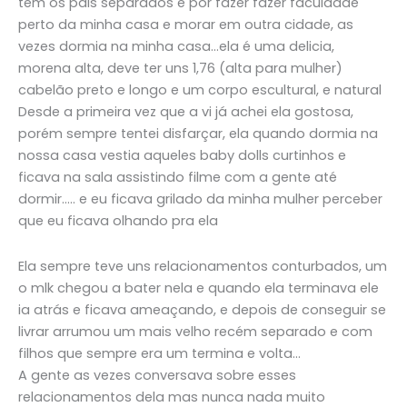
tem os pais separados e por fazer fazer faculdade
perto da minha casa e morar em outra cidade, as
vezes dormia na minha casa…ela é uma delicia,
morena alta, deve ter uns 1,76 (alta para mulher)
cabelão preto e longo e um corpo escultural, e natural
Desde a primeira vez que a vi já achei ela gostosa,
porém sempre tentei disfarçar, ela quando dormia na
nossa casa vestia aqueles baby dolls curtinhos e
ficava na sala assistindo filme com a gente até
dormir….. e eu ficava grilado da minha mulher perceber
que eu ficava olhando pra ela
Ela sempre teve uns relacionamentos conturbados, um
o mlk chegou a bater nela e quando ela terminava ele
ia atrás e ficava ameaçando, e depois de conseguir se
livrar arrumou um mais velho recém separado e com
filhos que sempre era um termina e volta…
A gente as vezes conversava sobre esses
relacionamentos dela mas nunca nada muito