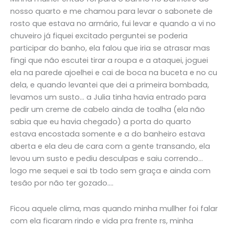
nosso quarto e me chamou para levar o sabonete de
rosto que estava no armário, fui levar e quando a vi no
chuveiro já fiquei excitado perguntei se poderia
participar do banho, ela falou que iria se atrasar mas
fingi que não escutei tirar a roupa e a ataquei, joguei
ela na parede ajoelhei e cai de boca na buceta e no cu
dela, e quando levantei que dei a primeira bombada,
levamos um susto… a Julia tinha havia entrado para
pedir um creme de cabelo ainda de toalha (ela não
sabia que eu havia chegado) a porta do quarto
estava encostada somente e a do banheiro estava
aberta e ela deu de cara com a gente transando, ela
levou um susto e pediu desculpas e saiu correndo…
logo me sequei e sai tb todo sem graça e ainda com
tesão por não ter gozado….
Ficou aquele clima, mas quando minha mullher foi falar
com ela ficaram rindo e vida pra frente rs, minha