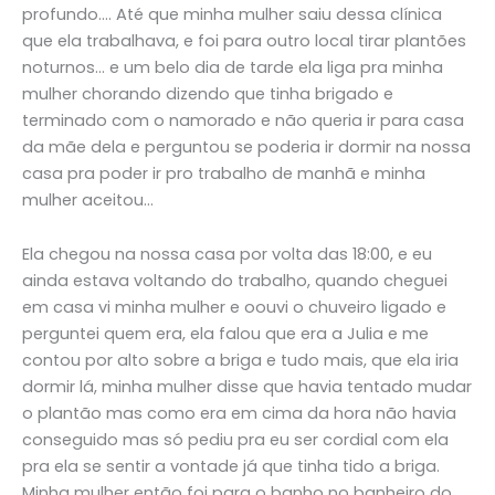
profundo…. Até que minha mulher saiu dessa clínica
que ela trabalhava, e foi para outro local tirar plantões
noturnos… e um belo dia de tarde ela liga pra minha
mulher chorando dizendo que tinha brigado e
terminado com o namorado e não queria ir para casa
da mãe dela e perguntou se poderia ir dormir na nossa
casa pra poder ir pro trabalho de manhã e minha
mulher aceitou…
Ela chegou na nossa casa por volta das 18:00, e eu
ainda estava voltando do trabalho, quando cheguei
em casa vi minha mulher e oouvi o chuveiro ligado e
perguntei quem era, ela falou que era a Julia e me
contou por alto sobre a briga e tudo mais, que ela iria
dormir lá, minha mulher disse que havia tentado mudar
o plantão mas como era em cima da hora não havia
conseguido mas só pediu pra eu ser cordial com ela
pra ela se sentir a vontade já que tinha tido a briga.
Minha mulher então foi para o banho no banheiro do