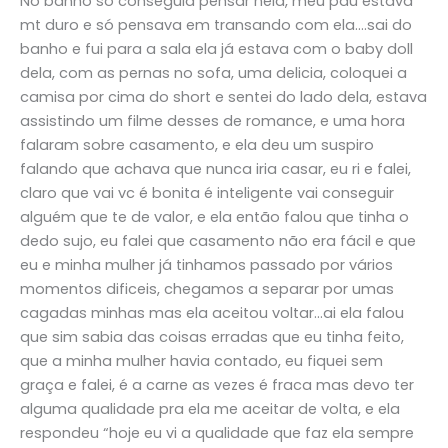
No banho só conseguia pensar nela, meu pau estava
mt duro e só pensava em transando com ela….sai do
banho e fui para a sala ela já estava com o baby doll
dela, com as pernas no sofa, uma delicia, coloquei a
camisa por cima do short e sentei do lado dela, estava
assistindo um filme desses de romance, e uma hora
falaram sobre casamento, e ela deu um suspiro
falando que achava que nunca iria casar, eu ri e falei,
claro que vai vc é bonita é inteligente vai conseguir
alguém que te de valor, e ela então falou que tinha o
dedo sujo, eu falei que casamento não era fácil e que
eu e minha mulher já tinhamos passado por vários
momentos dificeis, chegamos a separar por umas
cagadas minhas mas ela aceitou voltar…ai ela falou
que sim sabia das coisas erradas que eu tinha feito,
que a minha mulher havia contado, eu fiquei sem
graça e falei, é a carne as vezes é fraca mas devo ter
alguma qualidade pra ela me aceitar de volta, e ela
respondeu “hoje eu vi a qualidade que faz ela sempre