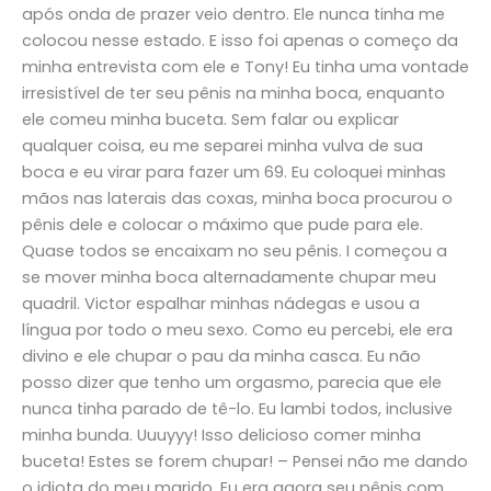
após onda de prazer veio dentro. Ele nunca tinha me
colocou nesse estado. E isso foi apenas o começo da
minha entrevista com ele e Tony! Eu tinha uma vontade
irresistível de ter seu pênis na minha boca, enquanto
ele comeu minha buceta. Sem falar ou explicar
qualquer coisa, eu me separei minha vulva de sua
boca e eu virar para fazer um 69. Eu coloquei minhas
mãos nas laterais das coxas, minha boca procurou o
pênis dele e colocar o máximo que pude para ele.
Quase todos se encaixam no seu pênis. I começou a
se mover minha boca alternadamente chupar meu
quadril. Victor espalhar minhas nádegas e usou a
língua por todo o meu sexo. Como eu percebi, ele era
divino e ele chupar o pau da minha casca. Eu não
posso dizer que tenho um orgasmo, parecia que ele
nunca tinha parado de tê-lo. Eu lambi todos, inclusive
minha bunda. Uuuyyy! Isso delicioso comer minha
buceta! Estes se forem chupar! – Pensei não me dando
o idiota do meu marido. Eu era agora seu pênis com