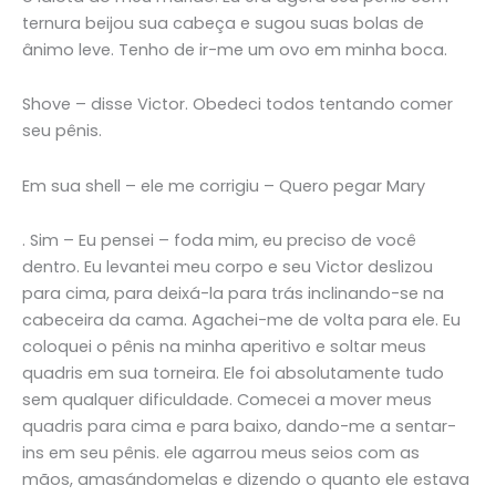
ternura beijou sua cabeça e sugou suas bolas de
ânimo leve. Tenho de ir-me um ovo em minha boca.
Shove – disse Victor. Obedeci todos tentando comer
seu pênis.
Em sua shell – ele me corrigiu – Quero pegar Mary
. Sim – Eu pensei – foda mim, eu preciso de você
dentro. Eu levantei meu corpo e seu Victor deslizou
para cima, para deixá-la para trás inclinando-se na
cabeceira da cama. Agachei-me de volta para ele. Eu
coloquei o pênis na minha aperitivo e soltar meus
quadris em sua torneira. Ele foi absolutamente tudo
sem qualquer dificuldade. Comecei a mover meus
quadris para cima e para baixo, dando-me a sentar-
ins em seu pênis. ele agarrou meus seios com as
mãos, amasándomelas e dizendo o quanto ele estava