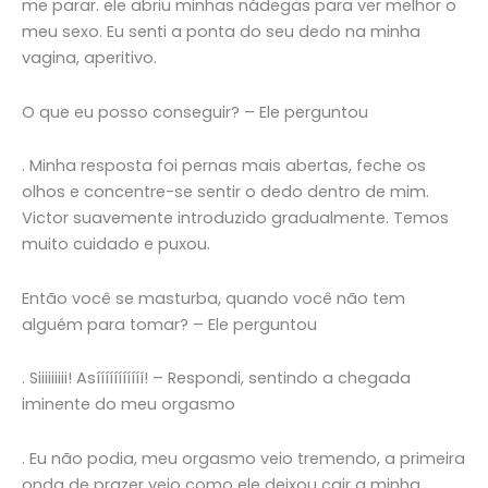
me parar. ele abriu minhas nádegas para ver melhor o
meu sexo. Eu senti a ponta do seu dedo na minha
vagina, aperitivo.
O que eu posso conseguir? – Ele perguntou
. Minha resposta foi pernas mais abertas, feche os
olhos e concentre-se sentir o dedo dentro de mim.
Victor suavemente introduzido gradualmente. Temos
muito cuidado e puxou.
Então você se masturba, quando você não tem
alguém para tomar? – Ele perguntou
. Siiiiiiiii! Asííííííííííí! – Respondi, sentindo a chegada
iminente do meu orgasmo
. Eu não podia, meu orgasmo veio tremendo, a primeira
onda de prazer veio como ele deixou cair a minha