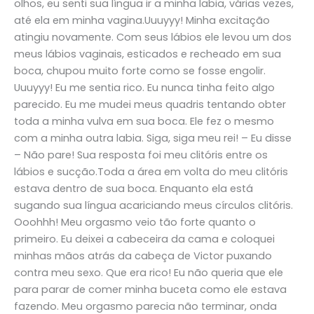
olhos, eu senti sua língua ir a minha labia, várias vezes,
até ela em minha vagina.Uuuyyy! Minha excitação
atingiu novamente. Com seus lábios ele levou um dos
meus lábios vaginais, esticados e recheado em sua
boca, chupou muito forte como se fosse engolir.
Uuuyyy! Eu me sentia rico. Eu nunca tinha feito algo
parecido. Eu me mudei meus quadris tentando obter
toda a minha vulva em sua boca. Ele fez o mesmo
com a minha outra labia. Siga, siga meu rei! – Eu disse
– Não pare! Sua resposta foi meu clitóris entre os
lábios e sucção.Toda a área em volta do meu clitóris
estava dentro de sua boca. Enquanto ela está
sugando sua língua acariciando meus círculos clitóris.
Ooohhh! Meu orgasmo veio tão forte quanto o
primeiro. Eu deixei a cabeceira da cama e coloquei
minhas mãos atrás da cabeça de Victor puxando
contra meu sexo. Que era rico! Eu não queria que ele
para parar de comer minha buceta como ele estava
fazendo. Meu orgasmo parecia não terminar, onda