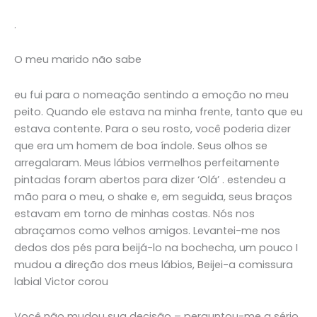
.
O meu marido não sabe
eu fui para o nomeação sentindo a emoção no meu
peito. Quando ele estava na minha frente, tanto que eu
estava contente. Para o seu rosto, você poderia dizer
que era um homem de boa índole. Seus olhos se
arregalaram. Meus lábios vermelhos perfeitamente
pintadas foram abertos para dizer ‘Olá’ . estendeu a
mão para o meu, o shake e, em seguida, seus braços
estavam em torno de minhas costas. Nós nos
abraçamos como velhos amigos. Levantei-me nos
dedos dos pés para beijá-lo na bochecha, um pouco I
mudou a direção dos meus lábios, Beijei-a comissura
labial Victor corou
Você não mudou sua decisão – perguntou-me a sério