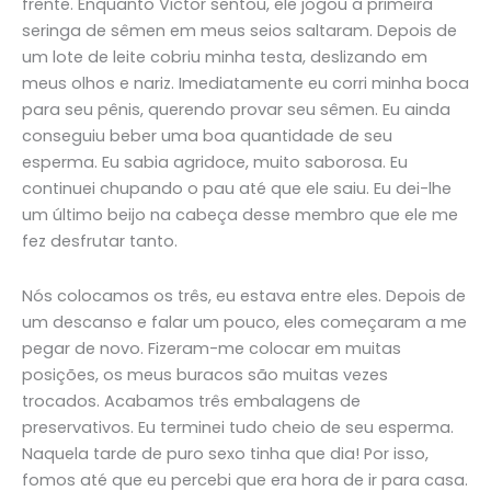
frente. Enquanto Victor sentou, ele jogou a primeira
seringa de sêmen em meus seios saltaram. Depois de
um lote de leite cobriu minha testa, deslizando em
meus olhos e nariz. Imediatamente eu corri minha boca
para seu pênis, querendo provar seu sêmen. Eu ainda
conseguiu beber uma boa quantidade de seu
esperma. Eu sabia agridoce, muito saborosa. Eu
continuei chupando o pau até que ele saiu. Eu dei-lhe
um último beijo na cabeça desse membro que ele me
fez desfrutar tanto.
Nós colocamos os três, eu estava entre eles. Depois de
um descanso e falar um pouco, eles começaram a me
pegar de novo. Fizeram-me colocar em muitas
posições, os meus buracos são muitas vezes
trocados. Acabamos três embalagens de
preservativos. Eu terminei tudo cheio de seu esperma.
Naquela tarde de puro sexo tinha que dia! Por isso,
fomos até que eu percebi que era hora de ir para casa.