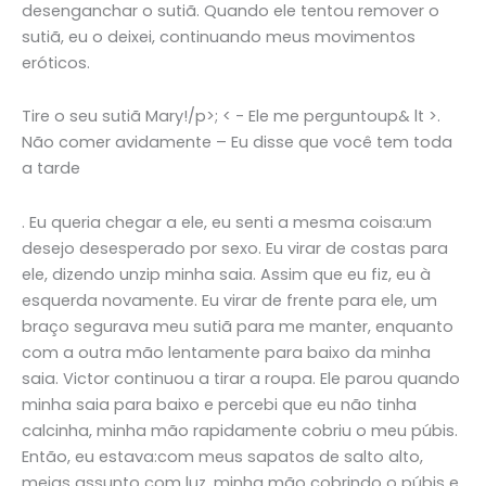
desenganchar o sutiã. Quando ele tentou remover o
sutiã, eu o deixei, continuando meus movimentos
eróticos.
Tire o seu sutiã Mary!/p>; < - Ele me perguntoup& lt >.
Não comer avidamente – Eu disse que você tem toda
a tarde
. Eu queria chegar a ele, eu senti a mesma coisa:um
desejo desesperado por sexo. Eu virar de costas para
ele, dizendo unzip minha saia. Assim que eu fiz, eu à
esquerda novamente. Eu virar de frente para ele, um
braço segurava meu sutiã para me manter, enquanto
com a outra mão lentamente para baixo da minha
saia. Victor continuou a tirar a roupa. Ele parou quando
minha saia para baixo e percebi que eu não tinha
calcinha, minha mão rapidamente cobriu o meu púbis.
Então, eu estava:com meus sapatos de salto alto,
meias assunto com luz, minha mão cobrindo o púbis e