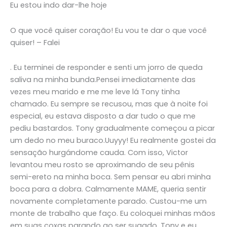
Eu estou indo dar-lhe hoje
O que você quiser coração! Eu vou te dar o que você
quiser! – Falei
. Eu terminei de responder e senti um jorro de queda
saliva na minha bunda.Pensei imediatamente das
vezes meu marido e me me leve lá Tony tinha
chamado. Eu sempre se recusou, mas que à noite foi
especial, eu estava disposto a dar tudo o que me
pediu bastardos. Tony gradualmente começou a picar
um dedo no meu buraco.Uuyyy! Eu realmente gostei da
sensação hurgándome cauda. Com isso, Victor
levantou meu rosto se aproximando de seu pênis
semi-ereto na minha boca. Sem pensar eu abri minha
boca para a dobra. Calmamente MAME, queria sentir
novamente completamente parado. Custou-me um
monte de trabalho que faço. Eu coloquei minhas mãos
em suas coxas parando ao ser sugado. Tony e eu