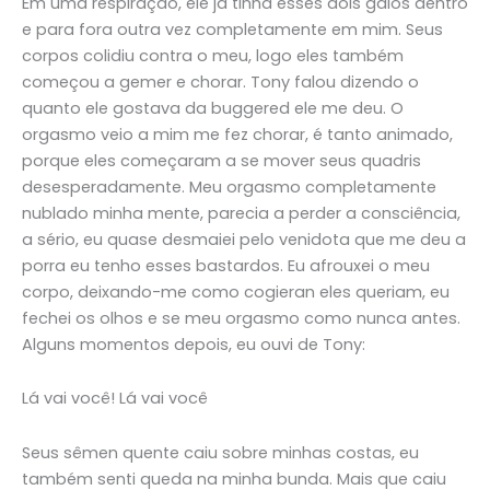
Em uma respiração, ele já tinha esses dois galos dentro
e para fora outra vez completamente em mim. Seus
corpos colidiu contra o meu, logo eles também
começou a gemer e chorar. Tony falou dizendo o
quanto ele gostava da buggered ele me deu. O
orgasmo veio a mim me fez chorar, é tanto animado,
porque eles começaram a se mover seus quadris
desesperadamente. Meu orgasmo completamente
nublado minha mente, parecia a perder a consciência,
a sério, eu quase desmaiei pelo venidota que me deu a
porra eu tenho esses bastardos. Eu afrouxei o meu
corpo, deixando-me como cogieran eles queriam, eu
fechei os olhos e se meu orgasmo como nunca antes.
Alguns momentos depois, eu ouvi de Tony:
Lá vai você! Lá vai você
Seus sêmen quente caiu sobre minhas costas, eu
também senti queda na minha bunda. Mais que caiu