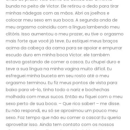
bunda no peito de Victor. Ele retirou o dedo para tirar
minhas nádegas com as mãos. Abri os joelhos e
colocar meu sexo em sua boca. A segunda onda de
meu orgasmo coincidiu com a língua lambendo meu
clitóris. Isso aumentou o meu prazer, eu tive o orgasmo
mais forte que você já teve. Eu estiquei meus braços
acima da cabeça da cama para se apoiar e empurrar
escudo duro em minha boca Victor. ele também
estava gostando de comer a casca. Eu chupei duro e
teve a sua língua na minha vagina muito difícil. Eu
esfreguei minha buceta em seu rosto até o meu
orgasmo terminou. Eu fiz meus pontos de vista para
baixo para vê-lo, tinha todo o nariz e bochechas
molhada com meus sucos. Então eu fiquei com o meu
sexo perto de sua boca. – Que rico saber! – me disse.
Eu não respondi, eu só se aproximou um pouco meu
sexo. Faz tempo que não eu comer a casca! Eu queria
aproveitar isso. Ainda tem contato com os nossos