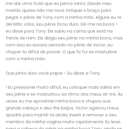
me dar uma foda que eu perca tanto. Desde meu
marido quase não me toca. Estiquei o braço para
pegar o pênis de Tony com a minha mão. Alguns eu te
dei Mão Jobs, seu pênis ficou duro. Dê-me na boca –
eu disse para Tony. Ele subiu na cama que está na
frente de mim. Ele dirigiu seu pênis na minha boca, mas
com isso eu estava sentado no pênis de Victor, eu
chupar-lo difícil de provar. O que fiz foi se masturbar
com a minha mão.
Que pinto duro você papai – Eu disse a Tony
! Eu pressionei muito difícil, eu coloquei mais saliva em
seu pênis e se masturbou ao ritmo dos meus sit-ins. Às
vezes eu me aproximei minha boca e chupou sua
grande cabeça e deu-lhe beijos. Victor agarrou meus
quadris para mantê-la ainda, inserir e remover o seu
membro da minha vagina muito rapidamente. Eu levei
para a cabeça do pênis na minha boca Tony, ainda se