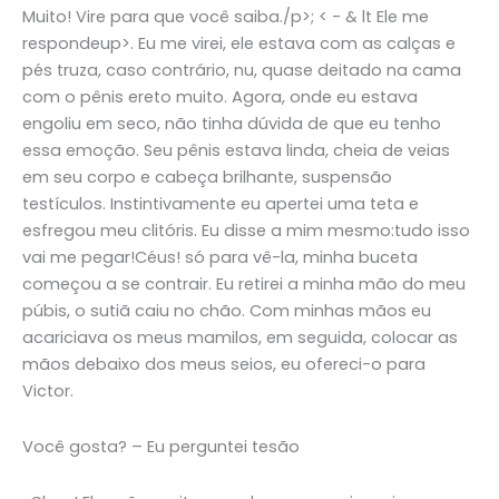
Muito! Vire para que você saiba./p>; < - & lt Ele me
respondeup>. Eu me virei, ele estava com as calças e
pés truza, caso contrário, nu, quase deitado na cama
com o pênis ereto muito. Agora, onde eu estava
engoliu em seco, não tinha dúvida de que eu tenho
essa emoção. Seu pênis estava linda, cheia de veias
em seu corpo e cabeça brilhante, suspensão
testículos. Instintivamente eu apertei uma teta e
esfregou meu clitóris. Eu disse a mim mesmo:tudo isso
vai me pegar!Céus! só para vê-la, minha buceta
começou a se contrair. Eu retirei a minha mão do meu
púbis, o sutiã caiu no chão. Com minhas mãos eu
acariciava os meus mamilos, em seguida, colocar as
mãos debaixo dos meus seios, eu ofereci-o para
Victor.
Você gosta? – Eu perguntei tesão