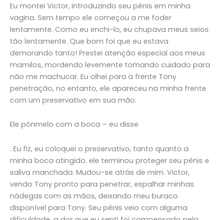
Eu montei Victor, introduzindo seu pênis em minha
vagina. Sem tempo ele começou a me foder
lentamente. Como eu enchi-lo, eu chupava meus seios
tão lentamente. Que bom foi que eu estava
demorando tanto! Prestei atenção especial aos meus
mamilos, mordendo levemente tomando cuidado para
não me machucar. Eu olhei para a frente Tony
penetração, no entanto, ele apareceu na minha frente
com um preservativo em sua mão.
Ele pónmelo com a boca – eu disse
. Eu fiz, eu coloquei o preservativo, tanto quanto a
minha boca atingido. ele terminou proteger seu pênis e
saliva manchada. Mudou-se atrás de mim. Victor,
vendo Tony pronto para penetrar, espalhar minhas
nádegas com as mãos, deixando meu buraco
disponível para Tony. Seu pênis veio com alguma
dificuldade, a dor que eu senti foi compensado pela